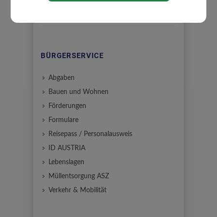
BÜRGERSERVICE
Abgaben
Bauen und Wohnen
Förderungen
Formulare
Reisepass / Personalausweis
ID AUSTRIA
Lebenslagen
Müllentsorgung ASZ
Verkehr & Mobilität