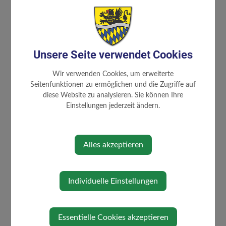
ÖVP
Unsere Seite verwendet Cookies
Zuständigkeiten
Wir verwenden Cookies, um erweiterte
Bauen, Wohnen, Flächenwidmung
Seitenfunktionen zu ermöglichen und die Zugriffe auf
und Umwelt
diese Website zu analysieren. Sie können Ihre
Carl-Zeller-Musikschule
Einstellungen jederzeit ändern.
Kultur, Jugend und Vereine
Landwirtschaft, Güterwege und Sport
Soziales und Ehrenamt
Alles akzeptieren
Individuelle Einstellungen
⇐ zurück
Essentielle Cookies akzeptieren