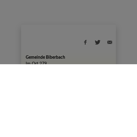
Gemeinde Biberbach
Im Ort 279
+43 7476 82 50
gemeinde@biberbach.gv.at
Amtszeiten
Montag, 07:30-12:00 Uhr und 13:00-19:00
Uhr
DIENSTAG KEINE AMTSSTUNDEN
Mittwoch, Donnerstag, Freitag 07:30-12:00
Uhr
© 2026 Gemeinde Biberbach |
CMS
gemeindeserver.net
|
i-gap Schwingenschlögl &