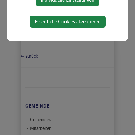
Individuelle Einstellungen
Finanzen und Zivilschutz
Kultur, Jugend und Vereine
Landwirtschaft, Güterwege und Sport
Essentielle Cookies akzeptieren
⇐ zurück
GEMEINDE
Gemeinderat
Mitarbeiter