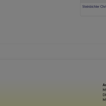
Steinbichler Chr
Am
Mo
D
Mi