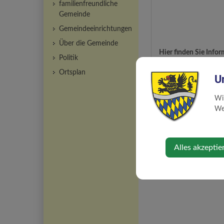
familienfreundliche
Gemeinde
Gemeindeeinrichtungen
Über die Gemeinde
Hier finden Sie Inf
Politik
Ortsplan
U
Wi
Web
Alles akzeptie