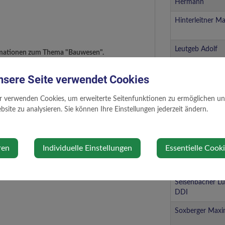
Hermann
Hinterleitner M
Leutgeb Adolf
ormationen zum Thema "Bauwesen".
nsere Seite verwendet Cookies
Prantner Julian
r verwenden Cookies, um erweiterte Seitenfunktionen zu ermöglichen und 
Röcklinger Fabi
site zu analysieren. Sie können Ihre Einstellungen jederzeit ändern.
Schneller Philip
ren
Individuelle Einstellungen
Essentielle Cook
Schörghuber Jo
Seisenbacher Lu
DDI
Soxberger Maxim