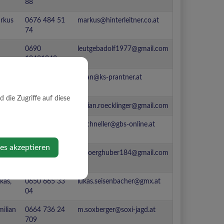
88
arkus
0676 484 51
markus@hinterleitner.co.at
74
0690
leutgebadolf1977@gmail.com
10421043
0676 335 12
julian@ks-prantner.at
72
die Zugriffe auf diese
an
fabian.roecklinger@gmail.com
p
0650 747 60
p.schneller@gbs-online.at
01
ies akzeptieren
sef
0676 738 17
schoerghuber184@gmail.com
39
kas,
0650 665 33
lukas.seisenbacher@gmx.at
04
ilian
0664 736 24
m.soxberger@soxi-jagd.at
709