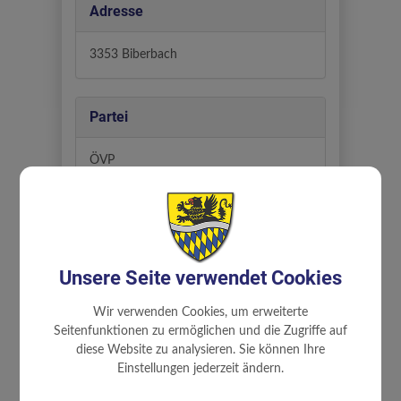
Adresse
3353 Biberbach
Partei
ÖVP
Abteilung
Ausschüsse
Unsere Seite verwendet Cookies
Wir verwenden Cookies, um erweiterte
Zuständigkeiten
Seitenfunktionen zu ermöglichen und die Zugriffe auf
diese Website zu analysieren. Sie können Ihre
Einstellungen jederzeit ändern.
Bauen, Wohnen, Flächenwidmung
und Umwelt