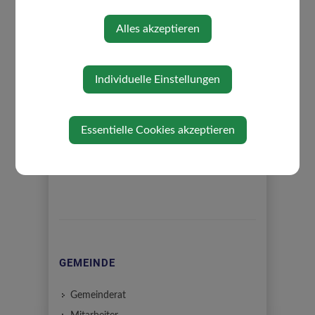
Finanzen und Zivilschutz
Landwirtschaft, Güterwege und Sport
Alles akzeptieren
Schule, Kindergarten und Familie
Sicherheitsgemeinderat
Individuelle Einstellungen
Essentielle Cookies akzeptieren
⇐ zurück
GEMEINDE
Gemeinderat