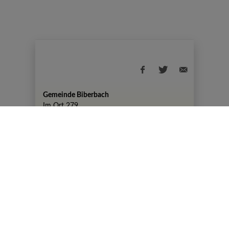
Gemeinde Biberbach
Im Ort 279
+43 7476 82 50
gemeinde@biberbach.gv.at
Amtszeiten
Montag, 07:30-12:00 Uhr und 13:00-19:00
Uhr
DIENSTAG KEINE AMTSSTUNDEN
Mittwoch, Donnerstag, Freitag 07:30-12:00
Uhr
© 2026 Gemeinde Biberbach |
CMS
gemeindeserver.net
|
i-gap Schwingenschlögl &