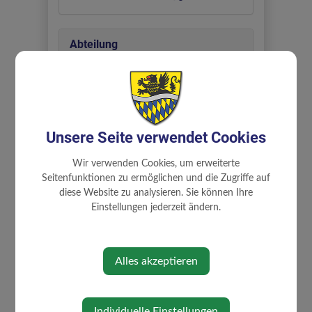
Abteilung
Ausschüsse
Zuständigkeiten
Unsere Seite verwendet Cookies
Kultur, Jugend und Vereine
Wir verwenden Cookies, um erweiterte
Lebensqualität und Gesundheit
Seitenfunktionen zu ermöglichen und die Zugriffe auf
Schule, Kindergarten und Familie
diese Website zu analysieren. Sie können Ihre
Soziales und Ehrenamt
Einstellungen jederzeit ändern.
Alles akzeptieren
⇐ zurück
Individuelle Einstellungen