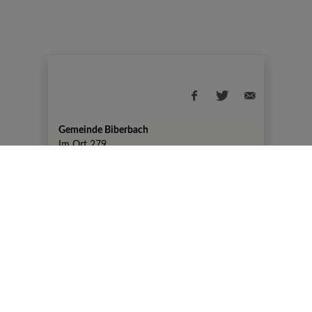
Gemeinde Biberbach
Im Ort 279
+43 7476 82 50
gemeinde@biberbach.gv.at
Amtszeiten
Montag, 07:30-12:00 Uhr und 13:00-19:00
Uhr
DIENSTAG KEINE AMTSSTUNDEN
Mittwoch, Donnerstag, Freitag 07:30-12:00
Uhr
© 2026 Gemeinde Biberbach |
CMS
gemeindeserver.net
|
i-gap Schwingenschlögl &