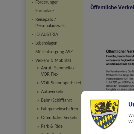
Förderungen
Öffentliche Verkeh
Formulare
Reisepass /
Personalausweis
ID AUSTRIA
Lebenslagen
Müllentsorgung ASZ
Verkehr & Mobilität
Anruf- Sammeltaxi
VOR Flex
VOR Schnupperticket
Autoverkehr
Bahn/Schifffahrt
U
Fahrgemeinschaften
Wi
Öffentlicher Verkehr
Web
Park & Ride