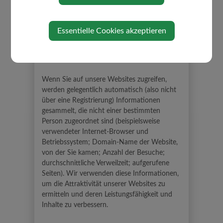
gesetzlichen Regelungen zum Datenschutz.
Essentielle Cookies akzeptieren
Automatisch erfasste nicht-
personenbezogene Daten
Wenn Sie auf unsere Websites zugreifen,
werden gelegentlich automatisch (also nicht
über eine Registrierung) Informationen
gesammelt, die nicht einer bestimmten
Person zugeordnet sind (beispielsweise
verwendeter Internet-Browser und
Betriebssystem; Domain-Name der Website,
von der Sie kamen; Anzahl der Besuche;
durchschnittliche Verweilzeit; aufgerufene
Seiten). Wir verwenden diese Informationen,
um die Attraktivität unserer Websites zu
ermitteln und deren Leistungsfähigkeit und
Inhalte zu verbessern.