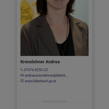
Krenslehner Andrea
07476 8250-23
andrea.krenslehner@biberb...
www.biberbach.gv.at
Gemeindearchiv