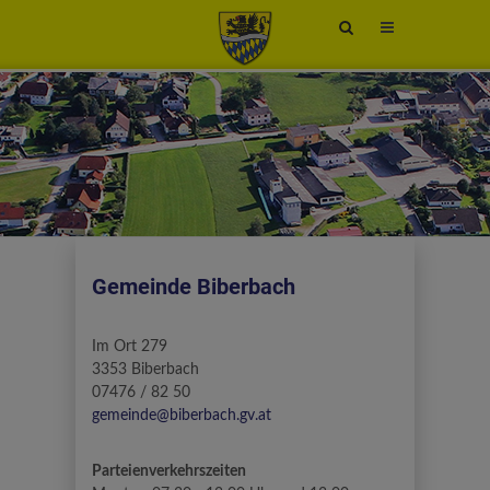
Site
search
toggle
Gemeinde Biberbach
Im Ort 279
3353 Biberbach
07476 / 82 50
gemeinde@biberbach.gv.at
Parteienverkehrszeiten