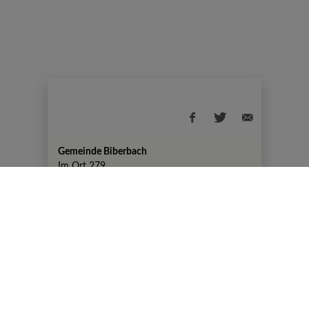
Gemeinde Biberbach
Im Ort 279
+43 7476 82 50
gemeinde@biberbach.gv.at
Amtszeiten
Montag, 07:30-12:00 Uhr und 13:00-19:00
Uhr
DIENSTAG KEINE AMTSSTUNDEN
Mittwoch, Donnerstag, Freitag 07:30-12:00
Uhr
© 2026 Gemeinde Biberbach |
CMS