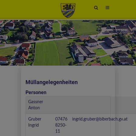
Site
search
toggle
Müllangelegenheiten
Personen
Gassner
Anton
Gruber
07476
ingrid.gruber@biberbach.gv.at
Ingrid
8250-
11