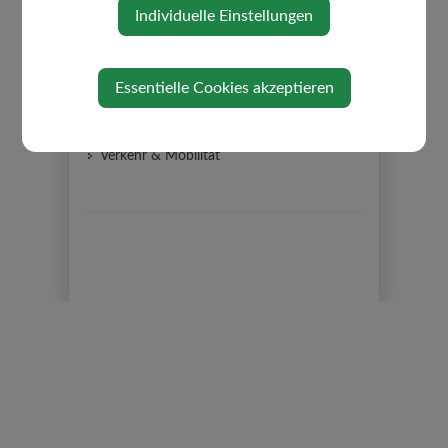
Formulare
Individuelle Einstellungen
Reisepass / Personalausweis
ID AUSTRIA
Essentielle Cookies akzeptieren
Lebenslagen
Müllentsorgung ASZ
Verkehr & Mobilität