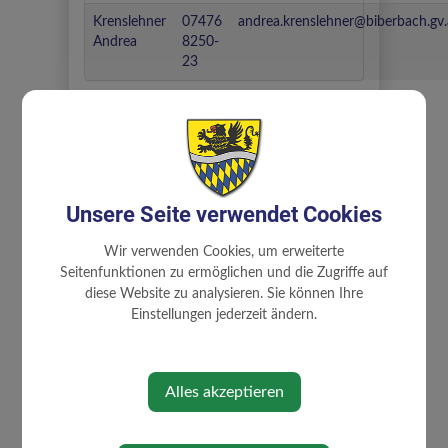
Krenslehner
07476
andrea.krenslehner@biberbach.gv.
Andrea
8250-
23
⇐ zurück
Unsere Seite verwendet Cookies
Wir verwenden Cookies, um erweiterte
Seitenfunktionen zu ermöglichen und die Zugriffe auf
diese Website zu analysieren. Sie können Ihre
Einstellungen jederzeit ändern.
BÜRGERSERVICE
Abgaben
Alles akzeptieren
Bauen und Wohnen
Förderungen