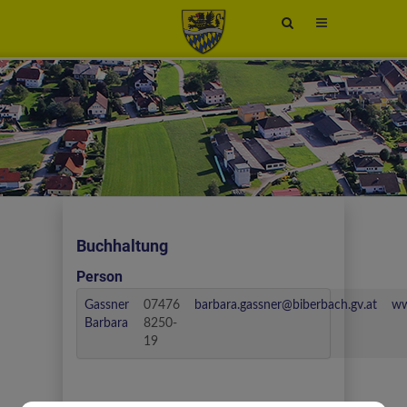
Site
search
toggle
Buchhaltung
Person
Gassner
07476
barbara.gassner@biberbach.gv.at
ww
Barbara
8250-
19