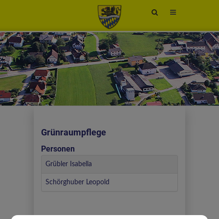
Site
search
toggle
Grünraumpflege
Personen
Grübler Isabella
Schörghuber Leopold