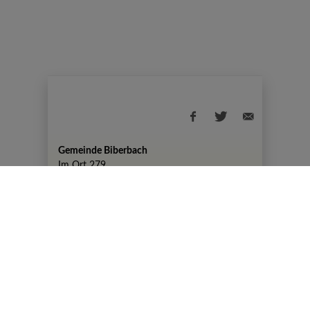
Gemeinde Biberbach
Im Ort 279
+43 7476 82 50
gemeinde@biberbach.gv.at
Amtszeiten
Montag, 07:30-12:00 Uhr und 13:00-19:00
Uhr
DIENSTAG KEINE AMTSSTUNDEN
Mittwoch, Donnerstag, Freitag 07:30-12:00
Uhr
© 2026 Gemeinde Biberbach |
CMS