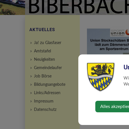
AKTUELLES
Ja! zu Glasfaser
Amtstafel
Neuigkeiten
U
Gemeindelaufer
Job Börse
Wi
Web
Bildungsangebote
Links/Adressen
Impressum
Alles akzeptie
Datenschutz