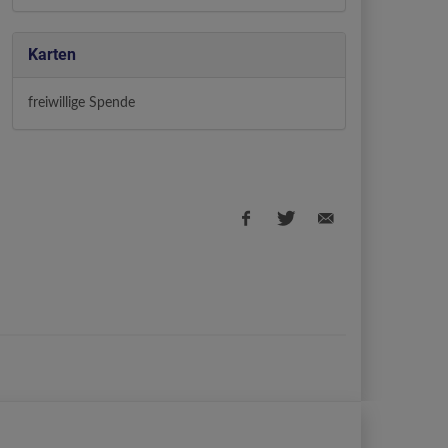
Karten
freiwillige Spende
Facebook
Twitter
E-
share
share
Mail
share