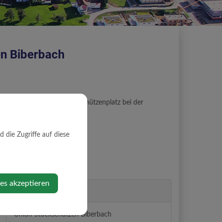
n Biberbach
Dämmerschoppen am Stockschützenplatz bei der
die Zugriffe auf diese
ies akzeptieren
Veranstalter
Union Stockschützen Biberbach