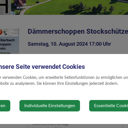
Dämmerschoppen Stockschütze
Samstag, 10. August 2024 17:00 Uhr
Die Union Stockschützen Biberbach lädt herzlich zum 
nsere Seite verwendet Cookies
Sportanlage Biberbach ein!
r verwenden Cookies, um erweiterte Seitenfunktionen zu ermöglichen und 
Für´s leibliche Wohl wird bestens gesorgt!
site zu analysieren. Sie können Ihre Einstellungen jederzeit ändern.
ren
Individuelle Einstellungen
Essentielle Cook
Veranstaltungsort
Stockschützenanlage