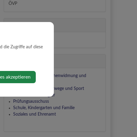
ÖVP
Abteilung
Ausschüsse
die Zugriffe auf diese
Zuständigkeiten
Bauen, Wohnen, Flächenwidmung und
ies akzeptieren
Umwelt
Landwirtschaft, Güterwege und Sport
Mobilitätsbeauftragter
Prüfungsausschuss
Schule, Kindergarten und Familie
Soziales und Ehrenamt