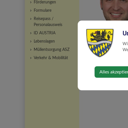
Förderungen
Formulare
Reisepass /
Personalausweis
U
ID AUSTRIA
Lebenslagen
Wi
Müllentsorgung ASZ
Web
Verkehr & Mobilität
Alles akzeptie