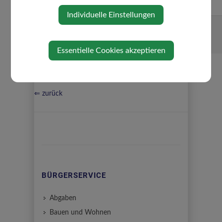
37 01
Individuelle Einstellungen
Strohmayr
07476
Melanie
8228
- 33
Essentielle Cookies akzeptieren
⇐ zurück
BÜRGERSERVICE
Abgaben
Bauen und Wohnen