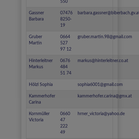
550
Gassner
07476
barbara.gassner@biberbach.gv.a
Barbara
8250-
19
Gruber
0664
gruber.martin.98@gmail.com
Martin
527
97 12
Hinterleitner
0676
markus@hinterleitner.co.at
Markus
484
51 74
Hölzl Sophia
sophia6001@gmail.com
Kammerhofer
kammerhofer.carina@gmx.at
Carina
Kornmüller
0660
hrner_victoria@yahoo.de
Victoria
47
222
49