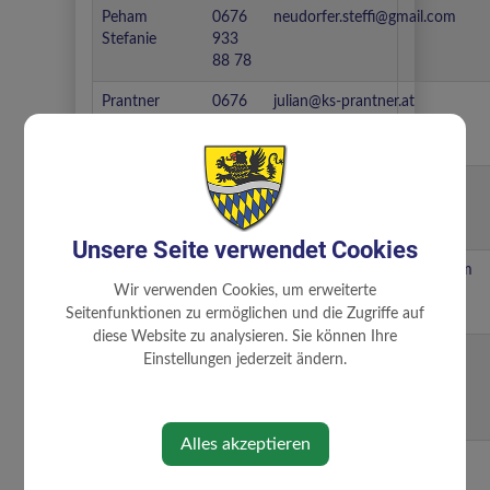
Peham
0676
neudorfer.steffi@gmail.com
Stefanie
933
88 78
Prantner
0676
julian@ks-prantner.at
Julian
335
12 72
Reisinger
0676
G.reisinger@gmx.at
Günther
773
68 00
Unsere Seite verwendet Cookies
Schörghuber
0676
schoerghuber184@gmail.com
Wir verwenden Cookies, um erweiterte
Josef
738
17 39
Seitenfunktionen zu ermöglichen und die Zugriffe auf
diese Website zu analysieren. Sie können Ihre
Soxberger
0664
m.soxberger@soxi-jagd.at
Einstellungen jederzeit ändern.
Maximilian
736
24
709
Alles akzeptieren
Steinbichler
0650
christian@cs-p.at
Christian
822