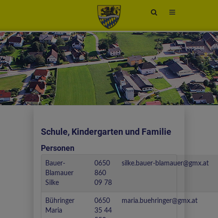
Site
search
toggle
Schule, Kindergarten und Familie
Personen
Bauer-
0650
silke.bauer-blamauer@gmx.at
Blamauer
860
Silke
09 78
Bühringer
0650
maria.buehringer@gmx.at
Maria
35 44