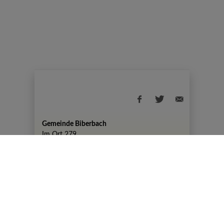
Gemeinde Biberbach
Im Ort 279
+43 7476 82 50
gemeinde@biberbach.gv.at
Amtszeiten
Montag, 07:30-12:00 Uhr und 13:00-19:00
Uhr
DIENSTAG KEINE AMTSSTUNDEN
Mittwoch, Donnerstag, Freitag 07:30-12:00
Uhr