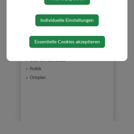
GEMEINDE
Individuelle Einstellungen
Gemeinderat
Mitarbeiter
Essentielle Cookies akzeptieren
familienfreundliche Gemeinde
Gemeindeeinrichtungen
Über die Gemeinde
Politik
Ortsplan