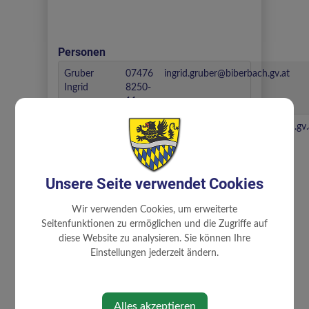
Personen
Gruber
07476
ingrid.gruber@biberbach.gv.at
Ingrid
8250-
11
Krenslehner
07476
andrea.krenslehner@biberbach.gv.
Andrea
8250-
23
Unsere Seite verwendet Cookies
Wir verwenden Cookies, um erweiterte
⇐ zurück
Seitenfunktionen zu ermöglichen und die Zugriffe auf
diese Website zu analysieren. Sie können Ihre
Einstellungen jederzeit ändern.
Alles akzeptieren