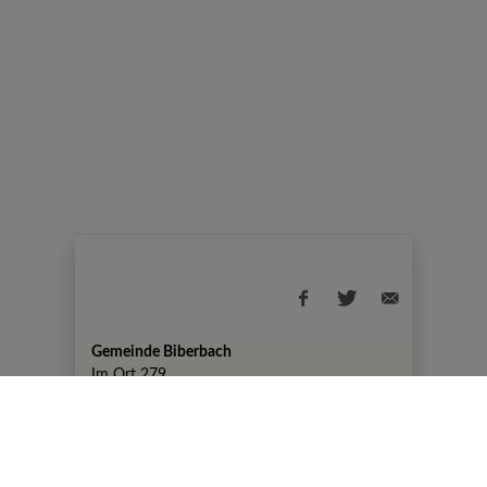
Gemeinde Biberbach
Im Ort 279
+43 7476 82 50
gemeinde@biberbach.gv.at
Amtszeiten
Montag, 07:30-12:00 Uhr und 13:00-19:00