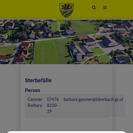
Site
search
toggle
Sterbefälle
Person
Gassner
07476
barbara.gassner@biberbach.gv.at
Barbara
8250-
19