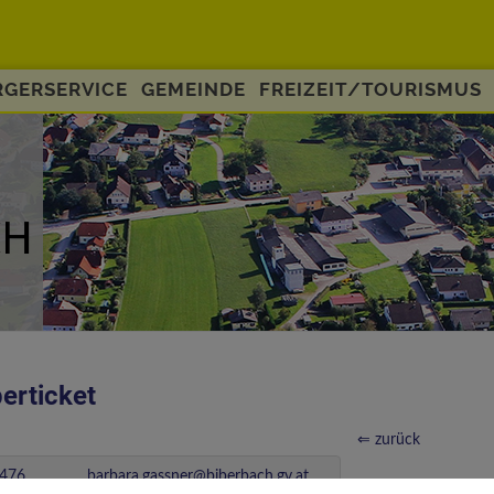
GERSERVICE
GEMEINDE
FREIZEIT/TOURISMUS
erticket
⇐ zurück
476
barbara.gassner@biberbach.gv.at