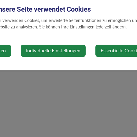
50-19
nsere Seite verwendet Cookies
476
ingrid.gruber@biberbach.gv.at
50-11
r verwenden Cookies, um erweiterte Seitenfunktionen zu ermöglichen und 
site zu analysieren. Sie können Ihre Einstellungen jederzeit ändern.
476
andrea.krenslehner@biberbach.gv.at
50-23
ren
Individuelle Einstellungen
Essentielle Cook