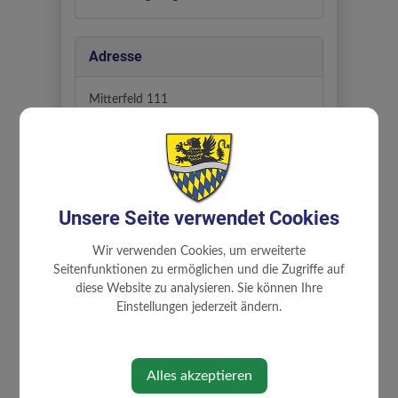
Adresse
Mitterfeld 111
3353 Biberbach
Partei
Unsere Seite verwendet Cookies
ÖVP
Wir verwenden Cookies, um erweiterte
Seitenfunktionen zu ermöglichen und die Zugriffe auf
Abteilungen
diese Website zu analysieren. Sie können Ihre
Einstellungen jederzeit ändern.
Ausschüsse
Gemeindevorstand
Alles akzeptieren