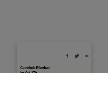
Gemeinde Biberbach
Im Ort 279
+43 7476 82 50
gemeinde@biberbach.gv.at
Amtszeiten
Montag, 07:30-12:00 Uhr und 13:00-19:00
Uhr
DIENSTAG KEINE AMTSSTUNDEN