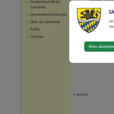
familienfreundliche
Gemeinde
U
Gemeindeeinrichtungen
Wi
Über die Gemeinde
Web
Politik
Ortsplan
Alles akzeptie
⇐ zurück