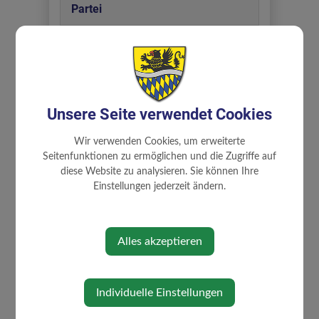
Partei
ÖVP
Abteilung
Unsere Seite verwendet Cookies
Ausschüsse
Wir verwenden Cookies, um erweiterte
Seitenfunktionen zu ermöglichen und die Zugriffe auf
diese Website zu analysieren. Sie können Ihre
Zuständigkeiten
Einstellungen jederzeit ändern.
Bauen, Wohnen, Flächenwidmung
und Umwelt
Alles akzeptieren
Landwirtschaft, Güterwege und Sport
Mobilitätsbeauftragter
Prüfungsausschuss
Schule, Kindergarten und Familie
Individuelle Einstellungen
Soziales und Ehrenamt