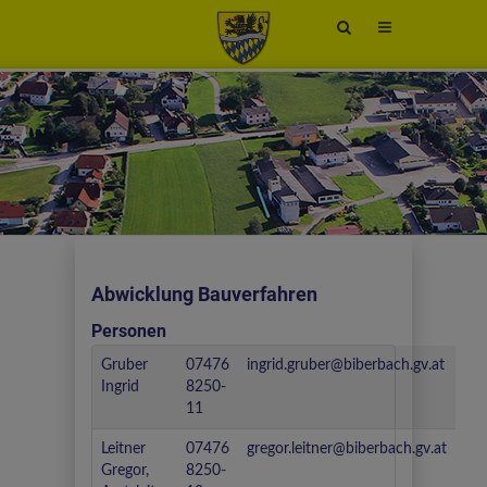
Site
search
toggle
Abwicklung Bauverfahren
Personen
Gruber
07476
ingrid.gruber@biberbach.gv.at
Ingrid
8250-
11
Leitner
07476
gregor.leitner@biberbach.gv.at
Gregor,
8250-