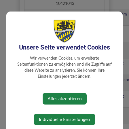
10421043
Peham
0676 933
neudorfer.steffi@gmail.com
Stefanie
88 78
Prantner
0676 335
julian@ks-prantner.at
Julian
12 72
Unsere Seite verwendet Cookies
Reisinger
0676 773
G.reisinger@gmx.at
Günther
68 00
Wir verwenden Cookies, um erweiterte
Schneller
0650 747
p.schneller@gbs-online.at
Seitenfunktionen zu ermöglichen und die Zugriffe auf
Philipp
60 01
diese Website zu analysieren. Sie können Ihre
Einstellungen jederzeit ändern.
Schörghuber
0676 738
schoerghuber184@gmail.c
Josef
17 39
Soxberger
0664 736
m.soxberger@soxi-jagd.at
Alles akzeptieren
Maximilian
24 709
Steinbichler
0650 822
christian@cs-p.at
Christian
37 01
Individuelle Einstellungen