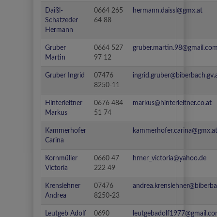
Daißl-
0664 265
hermann.daissl@gmx.at
Schatzeder
64 88
Hermann
Gruber
0664 527
gruber.martin.98@gmail.co
Martin
97 12
Gruber Ingrid
07476
ingrid.gruber@biberbach.gv.
8250-11
Hinterleitner
0676 484
markus@hinterleitner.co.at
Markus
51 74
Kammerhofer
kammerhofer.carina@gmx.a
Carina
Kornmüller
0660 47
hrner_victoria@yahoo.de
Victoria
222 49
Krenslehner
07476
andrea.krenslehner@biberba
Andrea
8250-23
Leutgeb Adolf
0690
leutgebadolf1977@gmail.c