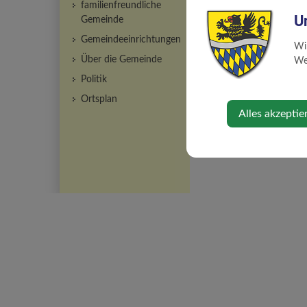
Ingrid
8250-
familienfreundliche
U
11
Gemeinde
Gemeindeeinrichtungen
Leitner
07476
Wi
Gregor,
8250-
Über die Gemeinde
Web
Amtsleiter
12
Politik
Ortsplan
Alles akzeptie