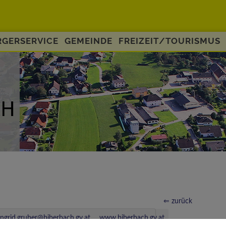
GERSERVICE
GEMEINDE
FREIZEIT/TOURISMUS
⇐ zurück
ingrid.gruber@biberbach.gv.at
www.biberbach.gv.at