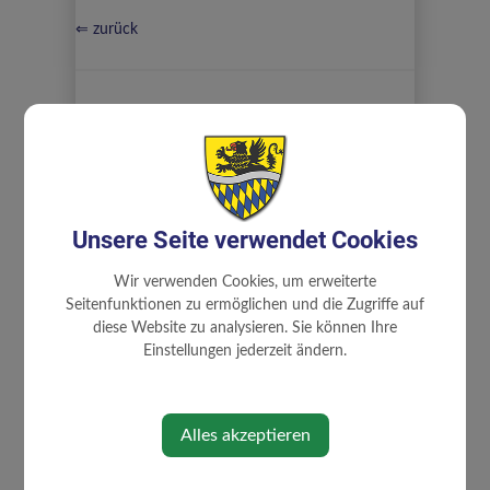
⇐ zurück
GEMEINDE
Unsere Seite verwendet Cookies
Gemeinderat
Wir verwenden Cookies, um erweiterte
Mitarbeiter
Seitenfunktionen zu ermöglichen und die Zugriffe auf
familienfreundliche Gemeinde
diese Website zu analysieren. Sie können Ihre
Einstellungen jederzeit ändern.
Gemeindeeinrichtungen
Landeskindergarten
Volksschule
Alles akzeptieren
Feuerwehr
Gesundheit