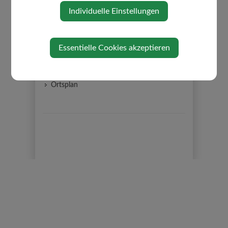
Mutter-Eltern-Beratung
Individuelle Einstellungen
Gemeindepflege
Friedhof
Essentielle Cookies akzeptieren
Über die Gemeinde
Politik
Ortsplan