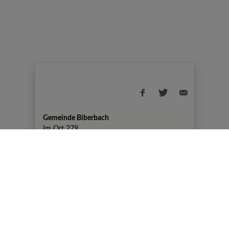
Gemeinde Biberbach
Im Ort 279
+43 7476 82 50
gemeinde@biberbach.gv.at
Amtszeiten
Montag, 07:30-12:00 Uhr und 13:00-19:00
Uhr
DIENSTAG KEINE AMTSSTUNDEN
Mittwoch, Donnerstag, Freitag 07:30-12:00
Uhr