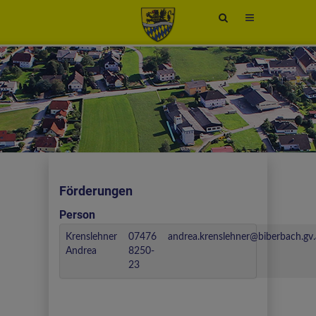
Site
search
toggle
Förderungen
Person
Krenslehner
07476
andrea.krenslehner@biberbach.gv.
Andrea
8250-
23