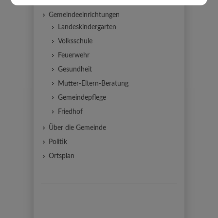
familienfreundliche Gemeinde
Gemeindeeinrichtungen
Landeskindergarten
Volksschule
Feuerwehr
Gesundheit
Mutter-Eltern-Beratung
Gemeindepflege
Friedhof
Über die Gemeinde
Politik
Ortsplan