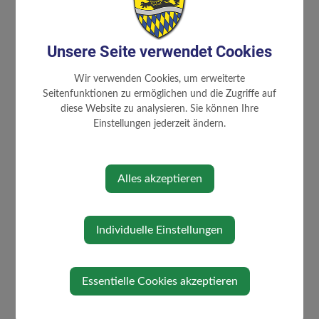
Wimmer Silvia
Zitzenbacher Heidi
07476 8228 -
Unsere Seite verwendet Cookies
32
Wir verwenden Cookies, um erweiterte
Seitenfunktionen zu ermöglichen und die Zugriffe auf
diese Website zu analysieren. Sie können Ihre
Einstellungen jederzeit ändern.
⇐ zurück
Alles akzeptieren
Individuelle Einstellungen
GEMEINDE
Gemeinderat
Essentielle Cookies akzeptieren
Mitarbeiter