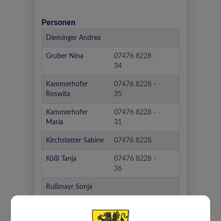
Personen
Dieminger Andrea
Gruber Nina
07476 8228 -
34
Kammerhofer
07476 8228 -
Roswita
35
Kammerhofer
07476 8228 -
Maria
31
Kirchstetter Sabine
07476 8228
Kößl Tanja
07476 8228 -
36
Rußmayr Sonja
Strohmayr Melanie
07476 8228 -
33