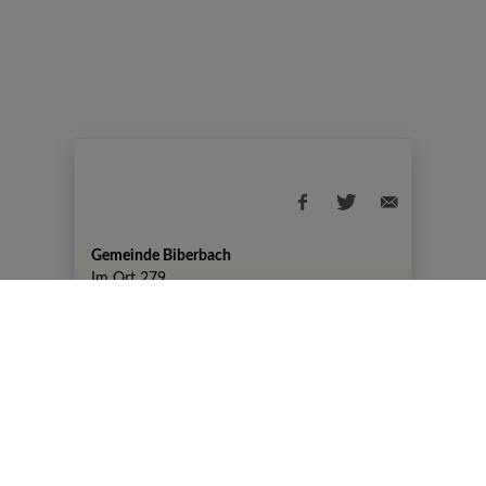
Gemeinde Biberbach
Im Ort 279
+43 7476 82 50
gemeinde@biberbach.gv.at
Amtszeiten
Montag, 07:30-12:00 Uhr und 13:00-19:00
Uhr
DIENSTAG KEINE AMTSSTUNDEN
Mittwoch, Donnerstag, Freitag 07:30-12:00
Uhr