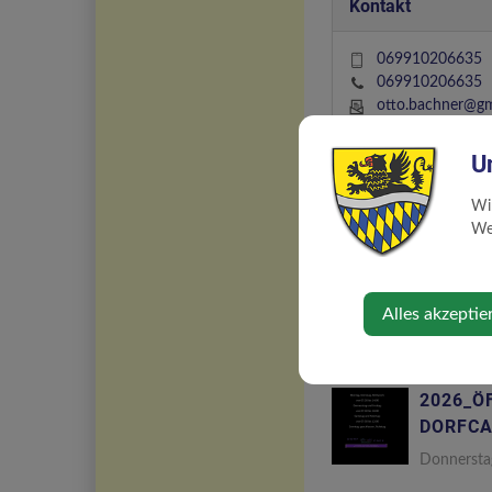
Kontakt
069910206635
069910206635
otto.bachner@gm
U
Öffnungszeiten
Wi
Web
Alles akzeptie
2026_Ö
DORFCA
Donnersta