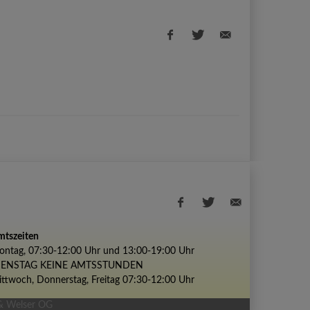
Facebook
Twitter
E-
share
share
Mail
share
tszeiten
ntag, 07:30-12:00 Uhr und 13:00-19:00 Uhr
Facebook
Twitter
E-
IENSTAG KEINE AMTSSTUNDEN
share
share
Mail
ttwoch, Donnerstag, Freitag 07:30-12:00 Uhr
share
 & Welser OG