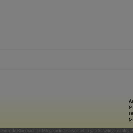
Am
Mo
D
Mi
emeinde Biberbach |
CMS gemeindeserver.net
|
i-gap Schwingenschlögl