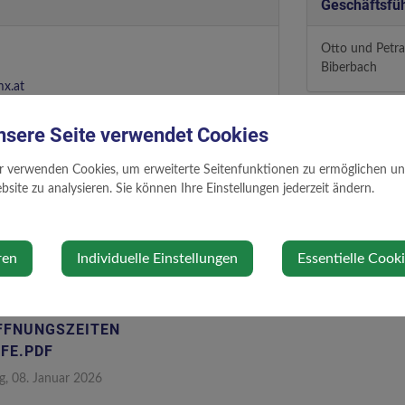
Geschäftsfü
Otto und Petr
Biberbach
x.at
Standort
nsere Seite verwendet Cookies
r verwenden Cookies, um erweiterte Seitenfunktionen zu ermöglichen und 
Im Ort 227/1
site zu analysieren. Sie können Ihre Einstellungen jederzeit ändern.
AA 3353
Auf Google Ma
ren
Individuelle Einstellungen
Essentielle Cook
FFNUNGSZEITEN
FE.PDF
g, 08. Januar 2026