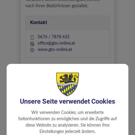
nach Ihren Bedürfnissen gestaltet.
Kontakt
0676 / 7878 635
office@gbs-online.at
www.gbs-online.at
Öffnungszeiten
nach Terminvereinbarung
Unsere Seite verwendet Cookies
Standort
Wir verwenden Cookies, um erweiterte
Seitenfunktionen zu ermöglichen und die Zugriffe auf
Stelzenberg 657
diese Website zu analysieren. Sie können Ihre
3353 Biberbach
Einstellungen jederzeit ändern.