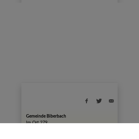
Gemeinde Biberbach
Im Ort 279
+43 7476 82 50
gemeinde@biberbach.gv.at