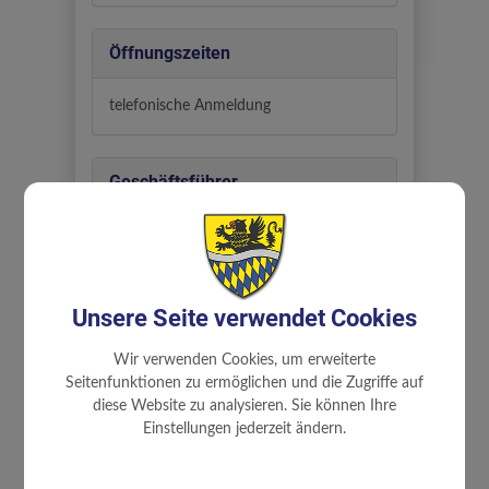
Öffnungszeiten
telefonische Anmeldung
Geschäftsführer
Robert Fügerl
Biberbach
Unsere Seite verwendet Cookies
Standort
Wir verwenden Cookies, um erweiterte
Seitenfunktionen zu ermöglichen und die Zugriffe auf
Kalchgraben 176
diese Website zu analysieren. Sie können Ihre
3332 Biberbach
Einstellungen jederzeit ändern.